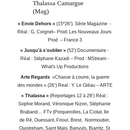
Thalassa Camargue 
(Mag)
« Envie Dehors »
 (15*26’). Série Magazine  - 
Réal : G. Corgnet– Prod: Les Nouveaux Jours 
Prod  – France 3
« Jusqu’à s’oublier »
 (52') Documentaire - 
Réal : Stéphane Kazadi – Prod : MStream - 
What's Up Productions
Arte Regards
  «Chasse à courre, la guerre 
des mondes » (26’) Real : Y. Le Gléau – ARTE
« Thalassa »
 (Reportages 12 à 28’) Réal : 
Sophie Morand, Véronique Nizon, Stéphanie 
Braband… FTv (Porquerolles, La Ciotat, Ile 
de Ré, Ouessant, Frioul, Brest,  Noirmoutier, 
Ouistreham, Saint Malo, Banyuls, Biarritz, St 