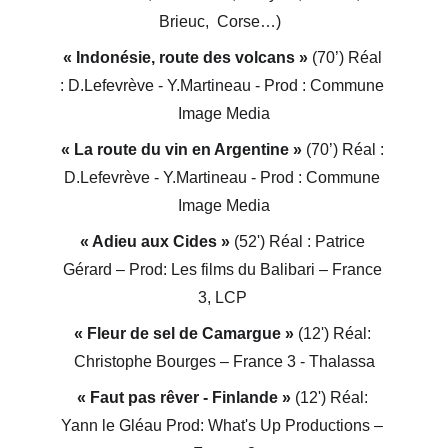
Brieuc,  Corse…)  
« Indonésie, route des volcans »
 (70’) Réal 
: D.Lefevrève - Y.Martineau - Prod : Commune 
Image Media
« La route du vin en Argentine »
 (70’) Réal : 
D.Lefevrève - Y.Martineau - Prod : Commune 
Image Media
« Adieu aux Cides »
 (52') Réal : Patrice 
Gérard – Prod: Les films du Balibari – France 
3, LCP 
« Fleur de sel de Camargue »
 (12') Réal: 
Christophe Bourges – France 3 - Thalassa
« Faut pas rêver - Finlande »
 (12') Réal: 
Yann le Gléau Prod: What's Up Productions – 