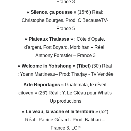
France 3
« Silence, ça pousse »
 (15*6') Réal: 
Christophe Bourges. Prod: C BecauseTV- 
France 5
« Plateaux Thalassa »
 : Côte d'Opale, 
d'argent, Fort Boyard, Morbihan – Réal: 
Anthony Forestier – France 3
« Welcome in Yobshong » (Tibet)
 (30') Réal 
: Yoann Martineau– Prod: Tharjay - Tv Vendée
Arte Reportages
 « Guatemala, le réveil 
citoyen » (26') Réal : Y. Le Gléau pour What's 
Up productions
« Le veau, la vache et le territoire »
 (52') 
Réal : Patrice.Gérard - Prod: Balibari – 
France 3, LCP